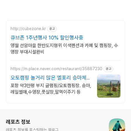
http://cubezone.kr
광고
큐브존 1주년행사 10% 할인행사중
영월 선암마을 한반도지형위 이색펜션과 카페 및 캠핑장, 수
영장 부대시설완비
https://m.place.naver.com/restaurant/35887230
광고
오토캠핑 놀거리 많은 엘포리 승마체
험/레일썰매/수영이함께
포항 약3만평 부지 글램핑/오토캠핑장. 승마,
레일썰매,수영장,풋살장,말먹이주기 등
로그 정보
레포츠 정보
레포츠 정보를 포스팅하는 블로그