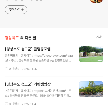
구독하기
더보기
경상북도
의 다른 글
[경상북도 청도군] 글램핑포엠
글 내용
글램핑포엠 - 홈페이지 : https://blog.naver.com/iyaq
q1 - 주소 : 경상북도 청도군 능소화길 6글램핑포엠은 경
북 청도군 매전면 장연리에 자리 잡았다. 청도군청을 기점
0
0
2025. 11. 4.
으로 20㎞가량 떨어졌다. 자동차를 타고 청려로와 청매
로를 번갈아 달리면 닿는다. 도착까지 걸리는 시간은 20분
안팎이다. 캠핑장에는 한글, 큐브, 펜던트란 명칭을 지닌 글
[경상북도 청도군] 거림캠핑장
램핑 10개 동이 마련돼 있다. 내부에는 침대, TV, 테이블,
글 내용
개수대, 취사도구, 조리도구, 화장실, 샤워실 등 일상생활이
거림캠핑장 - 홈페이지 : http://청도거림펜션.com/ - 주
가능할 정도의 시설이 완비돼 있다. 주변에는 운문산군립
소 : 경상북도 청도군 운문로 1158-10거림캠핑장은 경북
공원이 있어 연계 관광이 손쉽다. ※ 소개 정보 - 문의및안
청도군 운문면 신원리에 자리 잡았다. 청도군청을 기점으
내 : 0507-1368-1259 - 쉬는날 : 연중무휴 - 이용시간 :
0
0
2025. 11. 4.
로 40㎞가량 떨어졌다. 자동차를 타고 청려로와 운문로