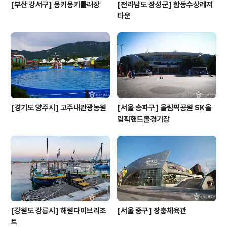
[부산 강서구] 몽키몽키롤러장
[전라남도 장성군] 함동수상레저
타운
[경기도 양주시] 고주내관광농원
[서울 송파구] 올림픽공원 SK올
림픽핸드볼경기장
[강원도 강릉시] 해원다이브리조
[서울 중구] 장충체육관
트