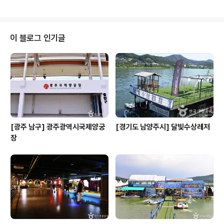
- 입실 15:00- 퇴실 11:00 ..
를 번갈아 달리면 닿는다. 도착까지 걸리는 시간은 50분
안팎이다. 캠핑장은 산으로 둘러싸여 있으며 옆에는 계곡
이 위치했다. 파쇄석으로 이뤄진 일반캠핑 사이트 34면이
마련돼 있다. 사이트 크기는 가로 10m, 세로 10m로 널찍
이 블로그 인기글
하다. 눈에 띄는 부대시설은 물놀이장과 펜션이다. 주변에
는 운문산자연휴양림, 운문사가 있어 연계 여행에 나서기
좋다. ※ 소개 정보 - 문의및안내 : 010-5545-0300 - 쉬
는날 : 연중무휴 - 이용시간 : - 입실 14:00- 퇴실 12:..
[광주 남구] 광주광역시국제양궁
[경기도 남양주시] 달빛수상레저
장