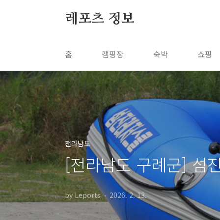
본문 바로가기
레포츠 정보
홈
캠핑장
숙박
쇼핑
전라남도
[전라남도 구례군] 
by Leports
2026. 2. 13.