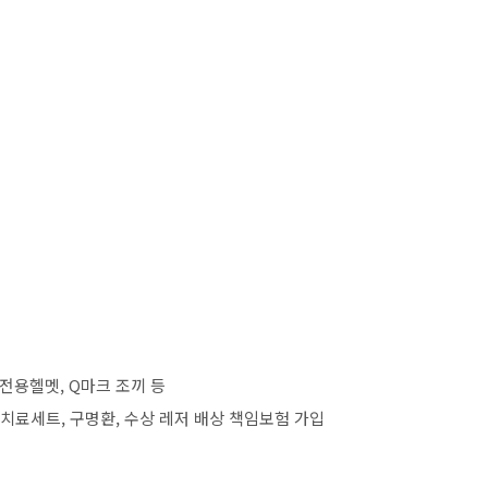
 전용헬멧, Q마크 조끼 등
급치료세트, 구명환, 수상 레저 배상 책임보험 가입