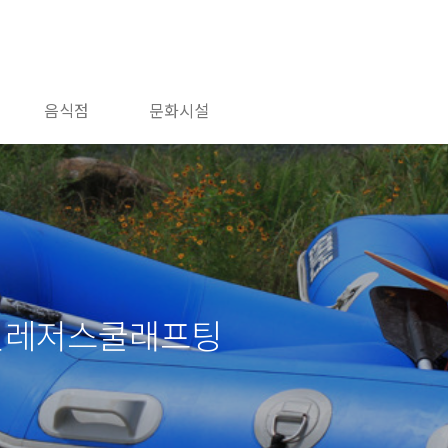
음식점
문화시설
섬진레저스쿨래프팅