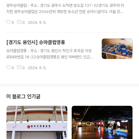
글 내용
광주승마클럽 - 주소 : 경기도 광주시 도척면 방도길 137-32경기도 광주에 위
치한 광주승마클럽은 2006년에 개장한 유소년 전문 승마시설이다. 서울 잠실
기준으로 한 시간 정도 거리로 접근성이 좋다. 광주승마클럽은 말산업특별법이
0
0
2024. 9. 5.
발효된 후 경기도에 첫 번째로 생긴 농어촌승마장으로 말산업 표준화 매뉴얼에
따라 체계적인 레슨을 진행하고 있다. 유소년 전문 승마장답게 어린아이들이 안
전하게 탈 수 있는 말부터 성인까지 다양한 연령대가 승마를 즐길 수 있는 말들
[경기도 용인시] 승마클럽영풍
이 준비되어 있다. 실내.외 마장 시설을 갖추었으며 현재 대학교수로 출강하고
글 내용
있는 대표와 수준높은 코치진의 친절한 레슨이 방문객들의 만족감을 선사하고
승마클럽영풍 - 주소 : 경기도 용인시 처인구 포곡읍 석성
있다. 승마장에 방문할 때는 안전을 위해 긴바지와 긴양말을 착용하는 것이 좋
로888번길 18-22승마클럽영풍은 용인 에버랜드 인근에
으며 그 외 안전모와 안전조..
위치한 승마장이다. 실내마장과 원형마장을 갖추고 있는데
0
0
2024. 9. 5.
원형마장도 지붕이 설치되어 날씨와 상관없이 승마를 즐길
수 있다. 프로그램은 초보자를 위한 체험 승마부터 승마를
더 배우고 싶은 고객을 위한 멤버쉽, 레슨 프로그램까지 마
련되어 있다. 말은 2개의 마방에서 생활하는데 깔끔한 방
에서 체계적으로 관리를 받고 있고, 실외에도 방목장이 있
이 블로그 인기글
어 말이 스트레스를 덜 받도록 하여 고객과 말 모두 즐겁게
승마를 할 수 있다. 승마용품은 모두 대여 가능하다.주변에
는 에버랜드, 캐리비안베이 외에도 석성산, 전대리 선사유
적 등이 있어 연계하여 관광할 수 있다. 주변이 한적하면서
도 접근성이 좋은 것 역시 이 승..