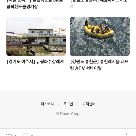
[서울 송파구] 올림픽공원 SK올
[강원도 강릉시] 해원다이브리조
림픽핸드볼경기장
트
[경기도 여주시] 뉴평화수상레져
[강원도 홍천군] 홍천레저윤 래프
팅 ATV 서바이벌
의안내
티스토리
로그인
고객센터
© Daum Corp.