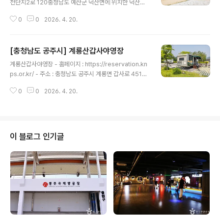
천단지2로 120충청남도 예산군 덕산면에 위치한 덕산복
일반형은 최대 7인, 단체동은 최대 14인까지 입실할 수 있
합문화체육센터는 지역 주민의 생활 체육 거점 공간으로
으며 육지에서 해상펜션으로 이동할 때 이용하는 낚싯배의
0
0
2026. 4. 20.
헬스 기구를 이용할 수 있는 체력단련실과 여러 체육 활동
정원에 맞춘 인원이기 때문에 기준인원을 반드시 지켜야
이 가능한 다목적 체육관이 있다. 다목적 체육관에서는 탁
한다. ..
구와, 배드민턴 등 다양한 체육활동이 가능하다. 또 내부에
[충청남도 공주시] 계룡산갑사야영장
는 탈의실과 샤워시설이 있어 쾌적한 체육활동을 할 수 있
글 내용
다. ※ 소개 정보 - 문의및안내 : 덕산면 총무팀 041-339-
계룡산갑사야영장 - 홈페이지 : https://reservation.kn
8726 - 쉬는날 : 매주 주말 - 이용시간 : 09:00~18:00 -
ps.or.kr/ - 주소 : 충청남도 공주시 계룡면 갑사로 451계
주차요금 : 무료 ◎ 부대시설 - 내용 : 탈의실 / 샤워실 본
룡산 갑사야영장은 계룡산의 아름다운 자연경관과 더불어
저작물은 '한국관광공사'에서 '26년'작성하여 공공누리 제
0
0
2026. 4. 20.
천년고찰 갑사와 인접해 있어 유구한 전통문화의 숨결을
1유형으로 개방한 '국문 관광정보 서비스'을 이용하였으며,
느낄 수 있다. 또한, 갑사야영장은 평지형으로 휠체어, 유모
..
차접근성이 뛰어나며 생태놀이시설, 물놀이 시설이 있어
온 가족이 즐거운 야영을 즐길 수 있다. 영지 유형으로는 자
동차 11동, 캠핑용 자동차전용 9동, 복합 2동으로 구성되
이 블로그 인기글
어 있다. ※ 소개 정보 - 문의및안내 : 041-881-3007 -
쉬는날 : 연중무휴 - 이용시간 : [야영지]- 입실 14:00- 퇴
실 12:00[카라반]- 입실 15:00- 퇴실 11:00 - 주차요금 :
무료※ 복합영지 차량..