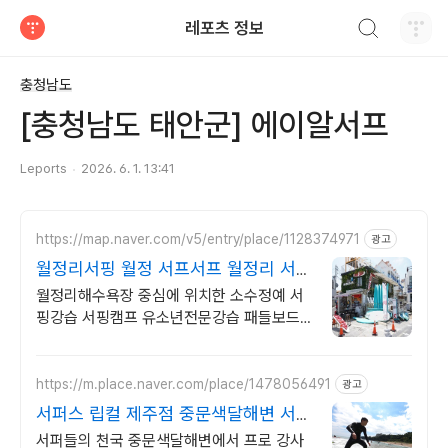
검색하기
레포츠 정보
티스토리
충청남도
[충청남도 태안군] 에이알서프
Leports
2026. 6. 1. 13:41
https://map.naver.com/v5/entry/place/1128374971
광고
월정리서핑 월정 서프서프 월정리 서핑
캠프 운영
월정리해수욕장 중심에 위치한 소수정예 서
핑강습 서핑캠프 유소년전문강습 패들보드
렌탈 월정리 해수욕장 중심에 위치 초보자,
입문자, 유소년, 초등학생 서핑강습을 진행
https://m.place.naver.com/place/1478056491
광고
서퍼스 립컬 제주점 중문색달해변 서핑
강습 렌탈
서퍼들의 천국 중문색달해변에서 프로 강사