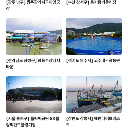
[광주 남구] 광주광역시국제양궁
[부산 강서구] 몽키몽키롤러장
장
[전라남도 장성군] 함동수상레저
[경기도 양주시] 고주내관광농원
타운
[서울 송파구] 올림픽공원 SK올
[강원도 강릉시] 해원다이브리조
림픽핸드볼경기장
트