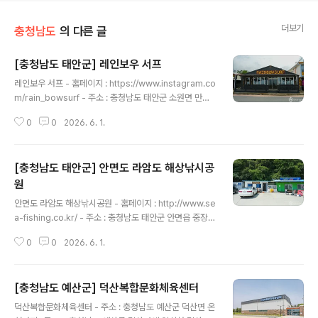
더보기
충청남도
의 다른 글
[충청남도 태안군] 레인보우 서프
글 내용
레인보우 서프 - 홈페이지 : https://www.instagram.co
m/rain_bowsurf - 주소 : 충청남도 태안군 소원면 만리
포2길 182만리포해수욕장 바로 앞에 위치한 레인보우서
0
0
2026. 6. 1.
프는 서퍼가 직접 운영하는 서핑 샵이다. 국제서핑협회 강
사이면서 수상인명구조, 응급처치 자격 등 안전에 관한 자
격증을 보유하고 있는 강사에게 수준 높고 안전한 강습을
[충청남도 태안군] 안면도 라암도 해상낚시공
받을 수 있다. 많은 사람이 주로 동해의 양양과 고성 쪽의
서핑을 떠올리지만, 서해에도 서핑 명소인 만리포가 있다.
원
글 내용
서해안에서 유일하게 서핑이 가능한 해수욕장이라 찾는 서
안면도 라암도 해상낚시공원 - 홈페이지 : http://www.se
퍼들이 많다. 레인보우서프는 강습과 장비 렌털을 진행하
a-fishing.co.kr/ - 주소 : 충청남도 태안군 안면읍 중장리
고 있으며 편안한 휴식 공간과 트렌디한 카페, 쾌적한 샤워
318-53안면도에 있는 라암도 해상낚시공원은 바다 한가
시설 등을 보유하고 있다. 저녁에는 분위기 좋은 서프 바를
0
0
2026. 6. 1.
운데 떠 있는 펜션으로 숙소에서 바다낚시를 즐길 수 있는
운영해 이곳..
이색적인 공원이다. 아름답게 펼쳐진 안면도 바다 위에 있
는 돔 형태의 해상펜션에서 숙박하며 바다낚시를 하고 바
[충청남도 예산군] 덕산복합문화체육센터
비큐도 하며 바다 위 생활을 체험할 수 있다. 바다 위에서
글 내용
보는 밤하늘 별과 일출, 일몰이 매우 아름답기로 유명하다.
덕산복합문화체육센터 - 주소 : 충청남도 예산군 덕산면 온
해상펜션은 일반형과 단체동 2 타입의 5개 객실이 있다.