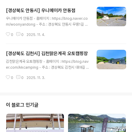
[경상북도 안동시] 우니메이카 안동점
글 내용
우니메이카 안동점 - 홈페이지 : https://blog.naver.co
m/woonyandong - 주소 : 경상북도 안동시 무릉1길 20
-46우니메이카 안동점은 경북 안동시 남후면 무릉리에 자
0
0
2025. 11. 4.
리 잡았다. 캠핑장에는 파쇄석으로 이뤄진 오토캠핑 사이
트 10면이 마련돼 있다. 사이트 크기는 가로 5m, 세로 10
m로 널찍하다. 캠퍼는 개별 화장실과 샤워실을 이용할 수
[경상북도 김천시] 김천맑은계곡 오토캠핑장
있어 편리하다. 카라반 5대도 함께 운영 중이다. 내부에는
글 내용
침대, 냉난방시설, 취사도구 등 일상생활이 가능할 정도의
김천맑은계곡 오토캠핑장 - 홈페이지 : https://blog.nav
시설이 갖춰져 있다. 주변에 안동민속촌과 안동문화관광단
er.com/kkcamping - 주소 : 경상북도 김천시 대야길 3
지가 있어 함께 둘러보기 좋다. ※ 소개 정보 - 문의및안내 :
07김천맑은계곡 오토캠핑장은 경북 김천시 부항면 대야리
0507-1369-1400 - 쉬는날 : 연중무휴 - 이용시간 : [캠
0
0
2025. 11. 3.
에 자리 잡았다. 김천시청을 기점으로 35㎞가량 떨어졌
핑]- 입실 14:00- 퇴실 12:00..
다. 자동차를 타고 부항로와 두산로를 번갈아 달리면 닿는
다. 도착까지 걸리는 시간은 40분 안팎이다. 캠핑장은 계
곡과 인접한 덕분에 여름철 물놀이를 즐기기 좋다. 파쇄석
으로 이뤄진 오토캠핑 사이트 12면이 마련돼 있다. 사이트
이 블로그 인기글
크기는 가로 8m, 세로 10m로 널찍하다. 카라반과 트레일
러 동반 입장도 가능하며 카라반의 경우 추가 요금이 있다.
주변에는 물한계곡이 있어 연계 여행이 수월하다. ※ 소개
정보 - 문의및안내 : 054-433-1832 - 쉬는날 : 연중..