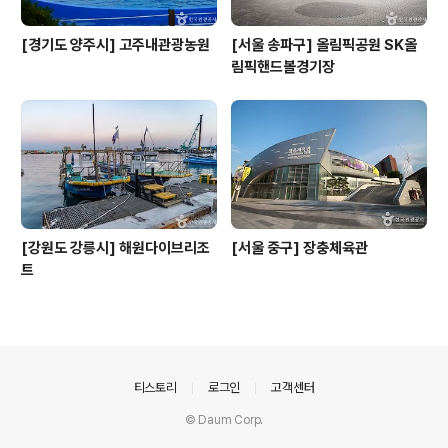
[경기도 양주시] 고주내관광농원
[서울 송파구] 올림픽공원 SK올
림픽핸드볼경기장
[강원도 강릉시] 해원다이브리조
[서울 중구] 장충체육관
트
의안내
티스토리
로그인
고객센터
© Daum Corp.