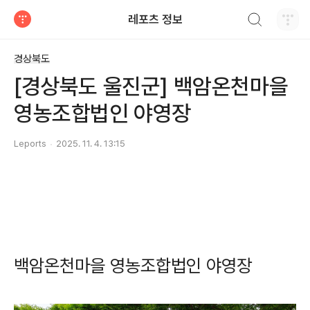
검색하기
레포츠 정보
티스토리
경상북도
[경상북도 울진군] 백암온천마을
영농조합법인 야영장
Leports
2025. 11. 4. 13:15
백암온천마을 영농조합법인 야영장