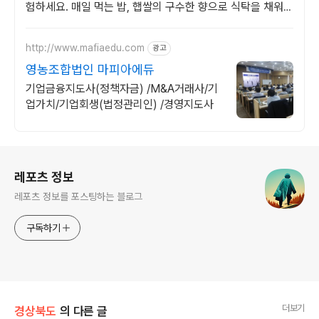
험하세요. 매일 먹는 밥, 햅쌀의 구수한 향으로 식탁을 채워보
세요. 와우회원 무료배송.
http://www.mafiaedu.com
광고
영농조합법인 마피아에듀
기업금융지도사(정책자금) /M&A거래사/기
업가치/기업회생(법정관리인) /경영지도사
로그 정보
레포츠 정보
레포츠 정보를 포스팅하는 블로그
구독하기
더보기
경상북도
의 다른 글