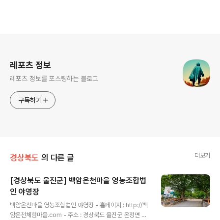
로그 정보
레포츠 정보
레포츠 정보를 포스팅하는 블로그
구독하기
더보기
경상북도
의 다른 글
[경상북도 울진군] 백암온천마을 영농조합법
인 야영장
글 내용
백암온천마을 영농조합법인 야영장 - 홈페이지 : http://백
암온천체험마을.com - 주소 : 경상북도 울진군 온정면 온