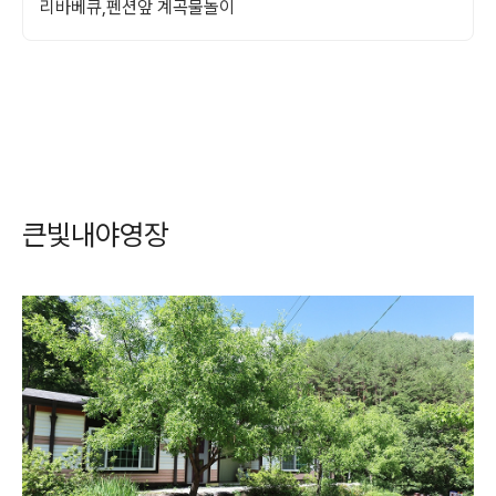
리바베큐,펜션앞 계곡물놀이
큰빛내야영장