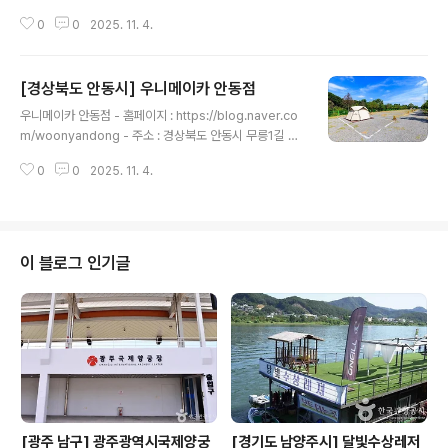
정리 665-2백암온천마을 영농조합법인 야영장은 경북 울
0
0
2025. 11. 4.
진군 온정면 온정리에 자리 잡았다. 울진군청을 기점으로
50㎞가량 떨어졌다. 자동차를 타고 백암온천로와 온정로
를 번갈아 달리면 닿는다. 도착까지 걸리는 시간은 40분
[경상북도 안동시] 우니메이카 안동점
안팎이다. 캠핑장에는 카라반 3대가 마련돼 있다. 내부에
글 내용
는 침대, 냉난방기, 개수대, 화장실, 샤워실 등 일상생활이
우니메이카 안동점 - 홈페이지 : https://blog.naver.co
가능할 정도의 시설이 완비돼 있다. 부대시설로는 식당, 야
m/woonyandong - 주소 : 경상북도 안동시 무릉1길 20
외무대, 회의실, 숙박시설 등이 있다. 주변에는 후포항과 후
-46우니메이카 안동점은 경북 안동시 남후면 무릉리에 자
포해변이 있어 연계 여행에 나서기 수월하다. ※ 소개 정보
0
0
2025. 11. 4.
리 잡았다. 캠핑장에는 파쇄석으로 이뤄진 오토캠핑 사이
- 문의및안내 : 054-788-4490 - 쉬는날 : 연중무휴 -
트 10면이 마련돼 있다. 사이트 크기는 가로 5m, 세로 10
이용시간..
m로 널찍하다. 캠퍼는 개별 화장실과 샤워실을 이용할 수
있어 편리하다. 카라반 5대도 함께 운영 중이다. 내부에는
침대, 냉난방시설, 취사도구 등 일상생활이 가능할 정도의
이 블로그 인기글
시설이 갖춰져 있다. 주변에 안동민속촌과 안동문화관광단
지가 있어 함께 둘러보기 좋다. ※ 소개 정보 - 문의및안내 :
0507-1369-1400 - 쉬는날 : 연중무휴 - 이용시간 : [캠
핑]- 입실 14:00- 퇴실 12:00..
[광주 남구] 광주광역시국제양궁
[경기도 남양주시] 달빛수상레저