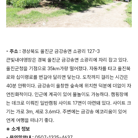
- 주소 :
경상북도 울진군 금강송면 소광리 127-3
큰빛내야영장은 경북 울진군 금강송면 소광리에 자리 잡고 있다.
울진군청을 기점으로 35㎞가량 떨어졌다. 자동차를 타고 울진북
로와 십이령로를 번갈아 달리면 닿는다. 도착까지 걸리는 시간은
40분 안팎이다. 금강송이 울창한 숲속에 위치한 덕분에 더없이 자
연친화적이다. 인근에 계곡이 있어 물놀이도 가능하다. 캠핑장에
는 데크로 이뤄진 일반캠핑 사이트 17면이 마련돼 있다. 사이트 크
기는 가로 3m, 세로 3.6m다. 주변에는 금강송 에코리움이 있어
연계 여행을 떠나기 좋다.
※ 소개 정보
- 문의및안내 :
0507-1325-4637