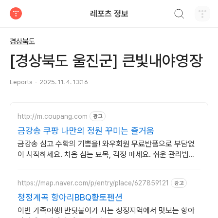
검색하기
레포츠 정보
티스토리
경상북도
[경상북도 울진군] 큰빛내야영장
Leports
2025. 11. 4. 13:16
http://m.coupang.com
광고
금강송 쿠팡 나만의 정원 꾸미는 즐거움
금강송 심고 수확의 기쁨을! 와우회원 무료반품으로 부담없
이 시작하세요. 처음 심는 묘목, 걱정 마세요. 쉬운 관리법으
로 멋진 정원을 가꿔보세요.
https://map.naver.com/p/entry/place/627859121
광고
청정계곡 항아리BBQ황토펜션
이번 가족여행! 반딧불이가 사는 청정지역에서 맛보는 항아