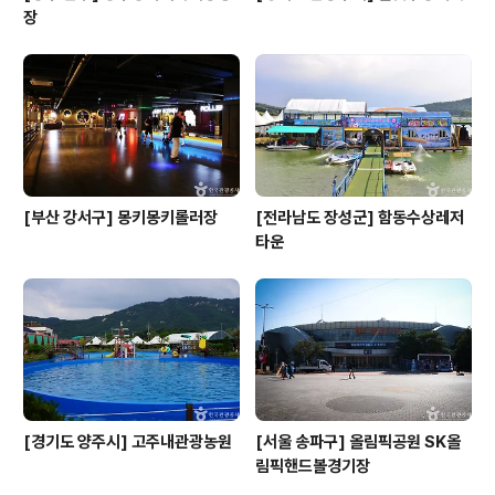
장
[부산 강서구] 몽키몽키롤러장
[전라남도 장성군] 함동수상레저
타운
[경기도 양주시] 고주내관광농원
[서울 송파구] 올림픽공원 SK올
림픽핸드볼경기장