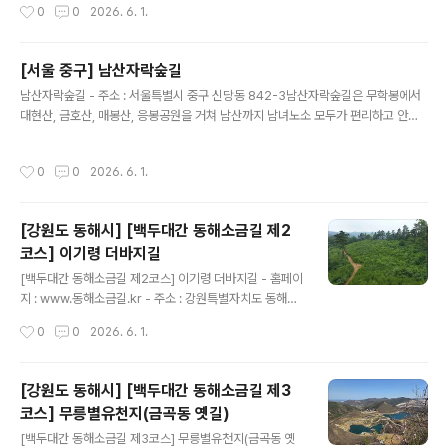
작성시간
0
0
2026. 6. 1.
지 다양하게 경험할 수 있는 곳이다. 아름다운 해운대와 광
안리 일대 바다를 배경으로 최신형 쌍동선 요트를 타고 여
유로운 바다 여행을 즐길 수 있으며, 고급스럽고 멋진 사진
[서울 중구] 남산자락숲길
을 남기기에 최적의 요트투어다. ※ 소개 정보 - 문의및안내
글 내용
: 0507-1323-8805 - 쉬는날 : 연중무휴 - 이용시간 : 1
남산자락숲길 - 주소 : 서울특별시 중구 신당동 842-3남산자락숲길은 무학봉에서
0:00~20:00※ 계절별로 상이함본 저작물은 '한국관광공
대현산, 금호산, 매봉산, 응봉공원을 거쳐 남산까지 남녀노소 모두가 편리하고 안전
사'에서 '26년'작성하여 공공누리 제1유형으로 개방한 '국
하게 이용할 수 있도록 서울 중구청에서 자연친화적으로 조성한 숲길이다. 시내 전경
문 관광정보 서비스'을 이용하였으며,..
이 보이는 전망 명소와 황톳길, 놀이터, 유아숲체험원, 벤치, 그네의자, 공중화장실,
작성시간
0
0
2026. 6. 1.
휴게시설이 갖춰있으며, 곳곳에 있는 진출입로를 통해 원하는 코스, 지점별로 자유롭
게 이용 가능하다. ※ 소개 정보 - 문의및안내 : 서울 중구청 공원녹지과 02-3396-
5872 - 쉬는날 : 연중무휴 - 이용시간 : 상시 개방 - 체험가능연령 : 전 연령본 저작
[강원도 동해시] [백두대간 동해소금길 제2
물은 '한국관광공사'에서 '26년'작성하여 공공누리 제1유형으로 개방한 '국문 관광
코스] 이기령 더바지길
정보 서비스'을 이용하였으며, 해당 ..
글 내용
[백두대간 동해소금길 제2코스] 이기령 더바지길 - 홈페이
지 : www.동해소금길.kr - 주소 : 강원특별자치도 동해시
이기동 26동해소금길은 강원특별자치도 동해시에 위치한
작성시간
0
0
2026. 6. 1.
역사·생태 탐방로이다. 과거 보부상들이 북평장터에서 구
입한 소금을 정선 임계장터 등 영서 지역으로 운반하던 옛
교역로를 기반으로 조성된 길이다. 그중 제2코스는 전통적
[강원도 동해시] [백두대간 동해소금길 제3
인 옛길 복원을 통한 역사문화 탐방길 구간으로, 적송 군락
코스] 무릉별유천지(금곡동 옛길)
지를 활용한 치유 힐링 공간을 이루고 있다. ※ 소개 정보 -
글 내용
문의및안내 : 동해문화관광재단 033-532-9555 - 쉬는
[백두대간 동해소금길 제3코스] 무릉별유천지(금곡동 옛