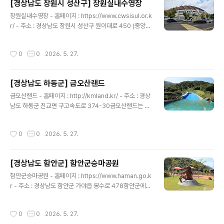
[경상남도 창원시 성산구] 창원실내수영장
경기장의 면적은 2,262㎡이고 이외에도 본부석의 시설
글 내용
창원실내수영장 - 홈페이지 : https://www.cwsisul.or.k
이 있다. 이곳에서는 인라인스케이트뿐만 아니라 롤러스케
r/ - 주소 : 경상남도 창원시 성산구 원이대로 450 (중앙
이트도 탈 수 있으며, 스케이트장은 선수, 동호인, 단체 등
동)창원스포츠파크 내에 있는 창원실내수영장은 1997년
이 이용할 수 있으며 반드시 예약 신청을 해야 한다. 다만
에 준공하여 제14회 부산아시아 경기 수구 및 근대 5종 경
초보자는 이용이 불가하다. 창원스포츠파크에는 인라인스
작성시간
0
0
2026. 5. 27.
기를 개최한 국제적인 시설을 갖춘 수영장이다. 경영풀, 다
케이트장 외에도 종합운동장, 실내체육관, 궁도장, 편의점
이빙풀, 연습풀과 3천여 석의 관람석을 구비하고 있으며
등 여러 시설을..
부대시설로는 종합안내실, 헬스장, 스포츠건강센터, 다이
[경상남도 하동군] 금오산랜드
빙 장비 대여 업체 등이 있다. 주요 프로그램으로는 수영강
글 내용
습, 헬스, 아쿠아로빅, 해오름체육교실, 생활체육강습 등을
금오산랜드 - 홈페이지 : http://kmland.kr/ - 주소 : 경상
운영하고 있으며, 수영장이 자리 잡고 있는 창원스포츠파
남도 하동군 진교면 구고속도로 374-30금오산랜드는 캠
크 단지에는 축구장, 인라인스케이트장 등 다양한 스포츠
핑장과 수영장, 펜션 등을 갖춘 종합 휴식 관광타운이다. 캠
시설들이 함께 있어 취미 활동을 하기 좋은 곳이다. ※ 소개
핑장 30면을 구비하고 있으며 7개 동의 펜션과 수영장, 물
작성시간
0
0
2026. 5. 27.
정보 - ..
썰매장, 눈썰매장을 운영하고 있다. 이외에도 노래방, 식당,
매점, 세미나실 등의 부속 시설이 있으며 단체식사, 바비큐,
백숙은 예약 주문을 받는다. 봄에는 산나물과 봄꽃을 구경
[경상남도 함안군] 함안군승마공원
할 수 있고 여름에는 물썰매 수영장과 노천풀장에서 물놀
글 내용
이를 즐기며 가을에는 야생화와 단풍 구경을 할 수 있으며,
함안군승마공원 - 홈페이지 : https://www.haman.go.k
겨울에는 눈썰매 놀이를 즐길 수 있는 사계절 관광타운이
r - 주소 : 경상남도 함안군 가야읍 봉수로 478함안군에서
다. 주변에는 하동차문화센터, 평사리공원, 하동읍성, 최참
관리하고 있는 함안군 승마 공원은 2015년에 개장하여 1
판댁, 동정호, 섬진강 등 관광지와 생태공원이 많이 있어 휴
5만㎡의 드넓은 부지에 마사 66칸, 실내외 마장 6개소,
작성시간
0
0
2026. 5. 27.
식과..
승마체험장, 숲 속 외승길 등 완벽한 승마 시설을 갖추고 전