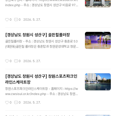
암벽등반 대회뿐만 아니라 등반교실도 열리는 곳으로, 일
index.php - 주소 : 경상남도 창원시 성산구 비음로 97
반 시민들도 이용할 수 있어서 서울시 공공예약 시스템에
(사파정동)창원축구센터는 축구전용 경기장으로 K리그2
서 예약 후 이용이 가능하다. 이용료는 무료이나 등반 장비
경남FC와 K3리그 창원시청 축구단의 전용 홈구장이다. 천
작성시간
0
0
2026. 5. 27.
를 대여 및 판매하지 않기 ..
연 잔디운동장으로 15,000석(장애인 42석 별도)의 관람
석을 구비하고 있고 수준별, 학년별 맞춤형 축구교실을 운
영하여 유소년들에게 스포츠를 통한 인성 교육에 앞장서고
[경상남도 창원시 성산구] 골든힐롤러장
있다. 1층에는 라커룸과 의무실 등 선수와 관리자를 위한
글 내용
공간을 두고, 2층은 본부석과 취재기자석, 3층은 VIP 라운
골든힐롤러장 - 주소 : 경상남도 창원시 성산구 충혼로 53
지가 있다. 또한 축구 외에 문화공간을 활용할 수 있도록 최
(대원동)골든힐 롤러장은 충혼탑과 창원문성대학교 정문
첨단 음향 설비가 구축되어 있다. 부대 시설로는 보조경기
중간인 언덕에 자리잡고 있는 실내 롤러스케이트장이다.
장, 하프 돔구장, 풋살구장, 족구장, 실내체육관(배드민턴..
넓은 트랙과 초보자들이 연습할 수 있는 연습장이 있으며
작성시간
0
0
2026. 5. 27.
외부음식과 배달음식 반입도 가능하다. 또한 롤러장에는
락카와 과자 자판기, 음료 자판기, 정수기를 구비하고 있다.
롤러스케이트는 자가 또는 대여가 가능하며 보호장비도 무
[경상남도 창원시 성산구] 창원스포츠파크인
료로 이용할 수 있다. 건물 내에는 볼링장, 골프장, 커피숍,
라인스케이트장
식당, 매점을 같이 운영하고 있으므로 다양한 취미활동을
글 내용
할 수 있는 종합 스포츠 공간이다. ※ 소개 정보 - 문의및안
창원스포츠파크인라인스케이트장 - 홈페이지 : https://w
내 : 0507-1383-1100 - 쉬는날 : 매주 월요일~금요일 -
ww.cwsisul.or.kr/index.php - 주소 : 경상남도 창원시
이용시간 : 09:00~22:00본 저작물은 '한국관광공사'에
성산구 원이대로 450 (중앙동)창원스포츠파크 내 부대시
작성시간
0
0
2026. 5. 27.
서 '2..
설 중 하나인 인라인스케이트장은 국제규격의 인라인스케
이트장으로 주경기장과 보조 경기장이 있다. 주경기장의
면적은 3,373㎡, 트랙 200m, 관람석 1,317석이고 보조