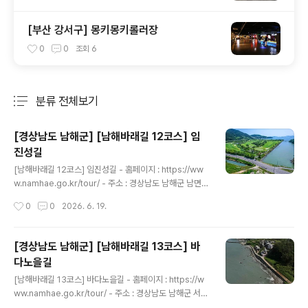
[부산 강서구] 몽키몽키롤러장
0
0
조회
6
분류 전체보기
주요 글 목록
[경상남도 남해군] [남해바래길 12코스] 임
진성길
글 내용
[남해바래길 12코스] 임진성길 - 홈페이지 : https://ww
w.namhae.go.kr/tour/ - 주소 : 경상남도 남해군 남면
남면로1739번길 44-1 남해바래길 작은미술관~남해스포
작성시간
0
0
2026. 6. 19.
츠파크남해바래길 본선 12코스 임진성길은 고즈넉한 내륙
의 산길 임도와 임진왜란의 구국 역사가 고요하게 공존하
는 트레킹 구간이다. 평산항 남해바래길 작은미술관을 출
[경상남도 남해군] [남해바래길 13코스] 바
발하여 좁은 농로를 따라 내륙 깊숙이 진입한다. 아난티 남
다노을길
해 일대를 지나면 왜구의 침략에 맞서 관군이 아닌 지역 민
글 내용
초들이 돌을 쌓아 올리고 스스로를 수호했던 기념비적 유
[남해바래길 13코스] 바다노을길 - 홈페이지 : https://w
적인 민간 산성 ‘임진성’을 마주하게 된다. 성안을 통과해
ww.namhae.go.kr/tour/ - 주소 : 경상남도 남해군 서면
성곽 위에서 사방으로 탁 트인 파노라마 뷰를 즐긴 후, 배당
남서대로1687번길 28-3 남해스포츠파크~중현농협(하