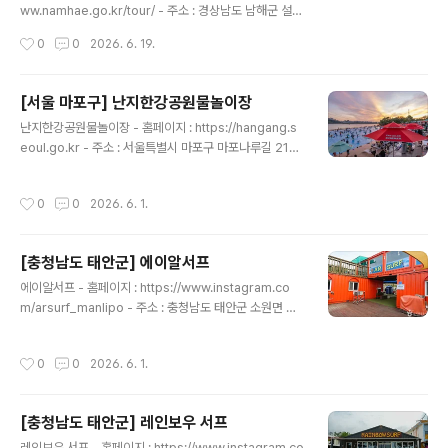
으로 오르면, 목가적인 녹색 평원이 이국적인 분위기를 연
ww.namhae.go.kr/tour/ - 주소 : 경상남도 남해군 설천
출하는 두 곳의 양떼목장을 마주친다. 푸른 바다를 눈앞에
면 금음리 1654 설천면행정복지센터~남해공용터미널남
작성시간
0
0
2026. 6. 19.
두며 산길을 천천히 내려서면 폐목욕탕 건물을 이채롭게
해바래길 본선 16코스 대국산성길은 설천면행정복지센터
리모델링한 ‘눈내목욕..
를 출발하여 대국산 정상부의 유서 깊은 산성을 거쳐 남해
공용버스터미널에 도착하며 바래길 전체 대장정의 원점으
[서울 마포구] 난지한강공원물놀이장
로 회귀하는 최종 종결 코스이다. 길 초입의 완만하게 흐르
글 내용
난지한강공원물놀이장 - 홈페이지 : https://hangang.s
는 대국산 임도길을 넘어서며 빽빽한 편백 숲의 맑은 공기
eoul.go.kr - 주소 : 서울특별시 마포구 마포나루길 216
를 만끽하게 된다. 약 5.8km가량의 가파른 오르막을 등반
(상암동)난지한강공원에 있는 난지한강공원물놀이장은 매
하면 삼국시대에 축성된 웅장한 석축 성곽인 대국산성에
년 여름철 6월 중순부터 8월 중순까지 개장하여 한강을 바
닿는다. 성벽을 따라 걸어가며 탁 트인 설천과 창선 사이의
작성시간
0
0
2026. 6. 1.
라보며 수영을 즐길 수 있는 물놀이장이다. 수영장 부지면
고적하고 아름다운 바다 파노라마 조망을 보상받는다. 이
적은 7,040㎡로 1,100명을 수용할 수 있으며 이곳에는
후 산길을 내리막으로 조심..
물놀이장 분수도 있다. 한강변의 야외 물놀이장 중 한강을
[충청남도 태안군] 에이알서프
가장 가까이서 조망할 수 있는 인피니티풀 형태로 조성되
글 내용
었으며 5~8세 어린이를 동반하여 즐길 수 있는 가족 물놀
에이알서프 - 홈페이지 : https://www.instagram.co
이장이다. 물놀이장 개장 시에만 운영하는 물놀이장 분수
m/arsurf_manlipo - 주소 : 충청남도 태안군 소원면 만
는 다양한 음악에 어울리는 연출로 화려하고 생동감 넘치
리포1길 108-16 1층만리포해수욕장 중앙 인근에 있는 에
는 쇼를 펼친다.주위에 난지 캠핑장, MTB 연습장, 익스트
이알서프는 서핑을 좋아하고 관심 있는 이들을 위한 액티
작성시간
0
0
2026. 6. 1.
림장과 모래놀이터가..
비티 시설이다. 만리포는 파도가 발리처럼 아주 길고 결이
예쁘게 들어와서 서핑의 성지로 주목받고 있다. 이곳에서
는 한국서핑협회 소속 전문강사진이 저렴한 가격으로 최상
[충청남도 태안군] 레인보우 서프
의 서핑 교육을 제공한다. 대형 샵과 주차 공간을 보유하고
글 내용
있으며, 스낵과 넓은 휴식 공간을 갖추고 있어서 서핑하기
레인보우 서프 - 홈페이지 : https://www.instagram.co