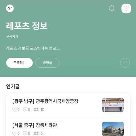
검색하기
티스토리
레포츠 정보
구독자
9
레포츠 정보를 포스팅하는 블로그
구독하기
방명록
신고하기 레이어
열기
인기글
[광주 남구] 광주광역시국제양궁장
0
0
조회
10
[서울 중구] 장충체육관
0
0
조회
6