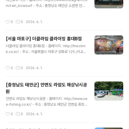
좋은 컨디션을 유지할 수 있다. 체험 서핑은 강습과 렌털 패
m/rain_bowsurf - 주소 : 충청남도 태안군 소원면 만리
키지로 구성했으며, 전문강사진의 수준 높은 강습과 다양
포2길 182만리포해수욕장 바로 앞에 위치한 레인보우서
한 종류의 보드와 슈트 렌털이 가능하다. 강습 후 자유롭게
프는 서퍼가 직접 운영하는 서핑 샵이다. 국제서핑협회 강
작성시간
0
0
2026. 6. 1.
무한대로 ..
사이면서 수상인명구조, 응급처치 자격 등 안전에 관한 자
격증을 보유하고 있는 강사에게 수준 높고 안전한 강습을
받을 수 있다. 많은 사람이 주로 동해의 양양과 고성 쪽의
[서울 마포구] 더클라임 클라이밍 홍대B점
서핑을 떠올리지만, 서해에도 서핑 명소인 만리포가 있다.
글 내용
서해안에서 유일하게 서핑이 가능한 해수욕장이라 찾는 서
더클라임 클라이밍 홍대B점 - 홈페이지 : http://theclim
퍼들이 많다. 레인보우서프는 강습과 장비 렌털을 진행하
b.co.kr/ - 주소 : 서울특별시 마포구 양화로 125 (서교동)
고 있으며 편안한 휴식 공간과 트렌디한 카페, 쾌적한 샤워
더클라임 클라이밍 홍대B점은 전국 최대급 클라이밍 시설
시설 등을 보유하고 있다. 저녁에는 분위기 좋은 서프 바를
을 가진 스포츠 시설로 하나의 회원권으로 서울과 경기도
작성시간
0
0
2026. 6. 1.
운영해 이곳..
에 걸쳐있는 10개의 지점을 동시에 이용할 수 있다. 각 분
야의 다양한 경험을 가진 강사진이 있어 초보자부터 상급
자까지 모두가 클라이밍을 즐길 수 있다. 일일 이용권부터
[충청남도 태안군] 안면도 라암도 해상낚시공
1개월 이용권, 3개월 이용권, 평일 이용권, 5회 이용권, 10
원
회 이용권 등 이용권 선택폭이 넓다. 또한, 스타터 패키지,
글 내용
포인트업, 중급반, 초급반, 일일 체험 강습 등 다양한 강습
안면도 라암도 해상낚시공원 - 홈페이지 : http://www.se
프로그램도 운영하고 있다. 이곳은 클라이밍 시설뿐만 아
a-fishing.co.kr/ - 주소 : 충청남도 태안군 안면읍 중장리
니라 요가와 스트레칭을 위한 별도의 공간이 마련되어 있
318-53안면도에 있는 라암도 해상낚시공원은 바다 한가
작성시간
0
0
2026. 6. 1.
고 ..
운데 떠 있는 펜션으로 숙소에서 바다낚시를 즐길 수 있는
이색적인 공원이다. 아름답게 펼쳐진 안면도 바다 위에 있
는 돔 형태의 해상펜션에서 숙박하며 바다낚시를 하고 바