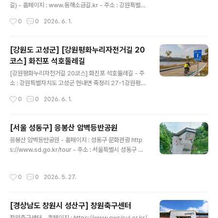
날 : 연중무휴 - 이용시간 : 상시 개방※ 입산 통제 기간 제외
길) - 홈페이지 : www.동해소금길.kr - 주소 : 강원특별자
- 주차요금 : 무료본 저작물은 '한국관광공사'에서 '26
치도 동해시 이기로 97 (삼화동)동해소금길은 강원특별자
작성시간
0
0
2026. 6. 1.
년'작성하여 공공누리 제1유형으로 개방한 '국문 관광정보
치도 동해시에 위치한 역사·생태 탐방로이다. 과거 보부상
서비스'..
들이 북평장터에서 구입한 소금을 정선 임계장터 등 영서
지역으로 운반하던 옛 교역로를 기반으로 조성된 길이다.
[강원도 고성군] [강원평화누리자전거길 20
석회석 폐광지를 호수와 문화 공간으로 재탄생시켜, 근대
코스] 화진포 석호둘레길
산업문화유산을 활용한 탐방로이다. ※ 소개 정보 - 문의및
글 내용
안내 : 동해문화관광재단 033-532-9555 - 쉬는날 : 매
[강원평화누리자전거길 20코스] 화진포 석호둘레길 - 주
주 월요일 (단, 공휴일이 월요일인 경우 그 다음날 휴관) -
소 : 강원특별자치도 고성군 현내면 죽정리 27-1강원평화
이용시간 : 09:30~17:30 - 주차요금 : - 소형차 2,000
누리자전거길 20코스 화진포 석호둘레길은 화진포 둘레길
작성시간
0
0
2026. 6. 1.
원- 대형차 5,000원본 저작물은 '한국관광공사'에서 '2
입구부터 이승만 대통령 기념관을 지나, 대진고교 앞, 화진
6..
포 해양박물관, 김일성 별장으로 이어지는 코스다. 특히나
호수 주변을 에워싼 울창한 소나무와 화진포의 어우러짐은
[서울 성동구] 응봉산 암벽등반공원
멋진 장관을 이룬다. 총길이는 10.8km로 도보 약 2시간 5
글 내용
응봉산 암벽등반공원 - 홈페이지 : 성동구 문화관광 http
5분 정도 걸린다. 강원평화누리자전거길 중에서도 난이도
s://www.sd.go.kr/tour - 주소 : 서울특별시 성동구 독
는 낮은 편이다. ※ 소개 정보 - 문의및안내 : 화진포 관광안
서당로60길 13-1 (응봉동)응봉산 암벽등반공원은 응봉산
내소 033-680-3677 - 쉬는날 : 연중무휴 - 이용시간 :
을 오르는 길목에 있는 인공암벽을 이용할 수 있는 테마공
상시 개방 - 체험가능연령 : 전 연령본 저작물은 '한국관광
작성시간
0
0
2026. 5. 27.
원이다. 과거 채석 후 방치되었던 곳을 대한산악연맹에서
공사'에서 '26년'작성하여 공공누리 제1유형으로 개방한
암벽등반 경기위원회의 자문과 검증을 거쳐서 인공암벽을
'국문 관..
설치했다. 암벽 종류로는 스포츠클라이밍 교육장으로 활용
[경상남도 창원시 성산구] 창원축구센터
되고 잇는 볼더링장과 높이 직벽으로 구성된 인공암벽이
글 내용
있다. 편의 시설로는 탈의실, 광장, 선수대기실 등이 있다.
창원축구센터 - 홈페이지 : https://www.cwsisul.or.kr/