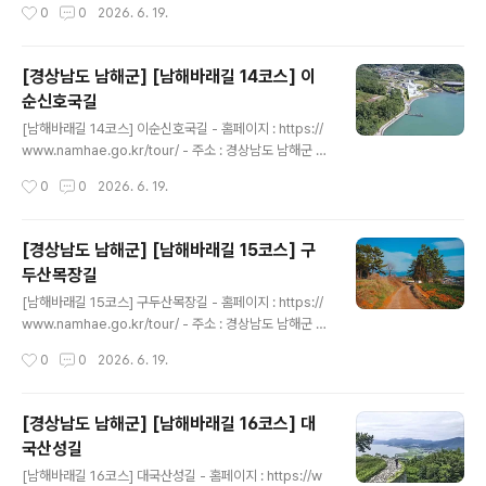
작성시간
0
0
2026. 6. 19.
저수지와 고실고개 주변의 호젓한 수목 사잇길을 걷는다.
나로마트)남해바래길 본선 13코스 바다노을길은 이름 그
후반부에 접어드는..
대로 여수만을 붉게 물들이는 장엄한 저녁 낙조의 비경을
감상하며 걷는 명소 길이다. 스포츠 레저의 거점인 서면 남
[경상남도 남해군] [남해바래길 14코스] 이
해스포츠파크에서 출발하여 예계, 상남, 남상마을을 거쳐
순신호국길
한적한 해안 비포장길과 숲길 농로를 따라 걸어 올라간다.
글 내용
바다 건너로 전라남도 여수시 영취산과 제석산의 웅장한
[남해바래길 14코스] 이순신호국길 - 홈페이지 : https://
해안 산세가 아스라이 눈길을 사로잡는다. 길목에 위치한
www.namhae.go.kr/tour/ - 주소 : 경상남도 남해군 서
노구마을에는 조선 영조 시대 도로가 날 것을 예견하고 소
면 중현리 1432-3 중현농협(하나로마트)~노량선착장남
작성시간
0
0
2026. 6. 19.
나무 묘목을 심어두었다는 ‘가직대사 삼송’ 전설이 깃들어
해바래길 본선 14코스 이순신호국길은 임진왜란의 기나긴
있어 걷기의 재미를..
전쟁사를 종식하고 구국의 영웅이 마지막 숨을 거둔 관음
포 앞바다를 걷는 역사 순례길이다. 서면 중현보건진료소
[경상남도 남해군] [남해바래길 15코스] 구
에서 힘찬 발걸음을 디뎌 바다에서 조금 비껴선 정겨운 마
두산목장길
을길과 소나무가 빼곡한 백년고개를 거쳐간다. 아름다운
글 내용
느티나무 보호수가 우뚝 솟은 포상마을과 차면마을 일대를
[남해바래길 15코스] 구두산목장길 - 홈페이지 : https://
통과하면 차츰 바다와 다시 재회한다. 이어 노량해전의 마
www.namhae.go.kr/tour/ - 주소 : 경상남도 남해군 설
지막 전승지이자 충무공 이순신 장군의 전몰지인 이순신바
천면 노량로 178 노량선착장~설천면행정복지센터남해바
작성시간
0
0
2026. 6. 19.
다공원(관음포 이충무공 유적)에 당도하여 엄숙하게 참배
래길 본선 15코스 구두산목장길은 설천면 노량 충렬사 광
를 올린다. 이후 장군의 유해..
장(노량선착장)에서 첫발을 내디디며 시작된다. 출발 직후
남해대교가 내려다보이는 노량공원과 붉은 현수교 아래 자
[경상남도 남해군] [남해바래길 16코스] 대
리한 ‘남해웰컴센터(구 남해각)’를 거쳐, 봄철이면 벚꽃이
국산성길
휘날리는 수려한 해안길을 따라 걷게 된다. 이후 피톤치드
글 내용
가 사방에 충만한 상큼한 편백숲 임도를 따라 구두산 산정
[남해바래길 16코스] 대국산성길 - 홈페이지 : https://w