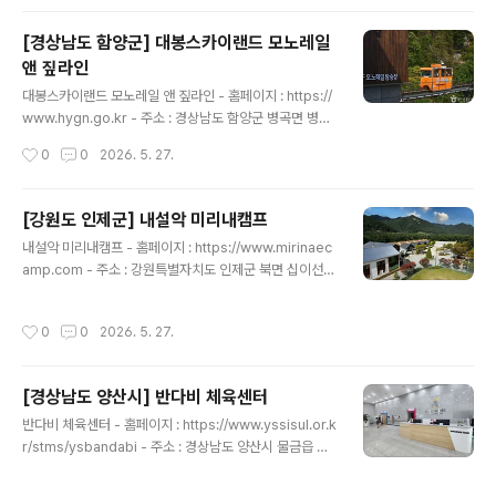
문 교관의 지도하에 체계적인 승마훈련 프로그램을 운영하
는 승마장이다. 힐링 숲을 테마로 조성한 산림공원이 있으
[경상남도 함양군] 대봉스카이랜드 모노레일
며 집라인, 편자 던지기 놀이 등을 즐길 수 있는 야외 놀이
앤 짚라인
터와 숙박을 할 수 있는 승마 힐링하우스, 별별 카페 등을
글 내용
함께 운영하고 있다. 슈링클스 키링 만들기 체험, 연잎 마블
대봉스카이랜드 모노레일 앤 짚라인 - 홈페이지 : https://
식빵 만들기 체험 등 프로그램도 운영하며 함안군에서는
www.hygn.go.kr - 주소 : 경상남도 함양군 병곡면 병곡
악양승마장도 운영하고 있어 말산업의 메카로써 발전하고
지곡로 333-2함양 대봉산휴양밸리에 자리 잡고 있는 대
작성시간
0
0
2026. 5. 27.
자 하는 지..
봉스카이랜드 모노레일과 집라인이다. 모노레일은 국내 산
악관광 모노레일로 최장길이인 3.93㎞로 대봉산의 천혜
절경과 주변 풍경을 감상하면서 편안하게 대봉산 정상에
[강원도 인제군] 내설악 미리내캠프
오를 수 있다. 모노레일은 8명이 탑승할 수 있으며 약 65
글 내용
내설악 미리내캠프 - 홈페이지 : https://www.mirinaec
분 동안 운행한다. 상행, 하행 코스가 달라 각각 다른 경치
amp.com - 주소 : 강원특별자치도 인제군 북면 십이선녀
를 관람할 수 있다. 상부에는 불로장생 전망대, 대봉산 정상
탕길 165 미리내캠프내설악 미리내캠프는 강원도 인제군
표지석, 소원바위가 있고 하부에는 대봉 쉼터, 포토존, 대기
내설악의 울창한 소나무 숲과 맑은 북천 계곡이 어우러진
실이 있다. 집라인은 산들바람, 하늬바람, 샛바람, 돌개바
작성시간
0
0
2026. 5. 27.
자연 속에 자리한 복합 휴양 공간이다. 사계절 푸른 소나무
람, 높새바람 등 5개 코스를 운영하며 자유비행 방식으로
군락이 단지를 감싸고 있어 쾌적한 삼림욕을 즐길 수 있으
국내 최장 ..
며, 단지 옆 북천 계곡은 여름철 물놀이와 휴식을 즐기기 좋
[경상남도 양산시] 반다비 체육센터
은 장소로 가족 단위 방문객들에게 인기가 높다. 또한 야외
글 내용
BBQ 시설과 단체 급식 시설을 갖추고 있어 가족 및 단체
반다비 체육센터 - 홈페이지 : https://www.yssisul.or.k
방문객들이 편리하게 이용할 수 있다.기업 연수와 단체 행
r/stms/ysbandabi - 주소 : 경상남도 양산시 물금읍 부
사를 위한 인프라도 잘 마련되어 있다. 음향·영상 장비를 갖
산대학로 34양산 반다비 체육센터는 경상남도 양산에 위
춘 다목적 강당에서는 워크숍, 세미나, 레크리에이션 등 다
치한 장애인과 비장애인이 함께 이용할 수 있는 체육시설