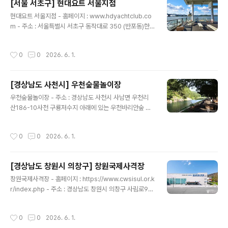
[서울 서초구] 현대요트 서울지점
비큐도 하며 바다 위 생활을 체험할 수 있다. 바다 위에서
글 내용
현대요트 서울지점 - 홈페이지 : www.hdyachtclub.co
보는 밤하늘 별과 일출, 일몰이 매우 아름답기로 유명하다.
m - 주소 : 서울특별시 서초구 동작대로 350 (반포동)한
해상펜션은 일반형과 단체동 2 타입의 5개 객실이 있다.
강에서 요트를 비롯해 딩기요트(엔진과 선실이 없는 1~3
일반형은 최대 7인, 단체동은 최대 14인까지 입실할 수 있
인용 소형돛 요트), 카약 등의 수상 스포츠를 즐길 수 있는
으며 육지에서 해상펜션으로 이동할 때 이용하는 낚싯배의
작성시간
0
0
2026. 6. 1.
곳이다. 반포한강공원 내 더리버(The River)에 위치한다.
정원에 맞춘 인원이기 때문에 기준인원을 반드시 지켜야
럭셔리한 요트인 블랙캣과 블루진은 가족 단위 방문객에게
한다. ..
인기이며 딩기요트와 카약은 스릴 넘치는 액티비티를 즐기
[경상남도 사천시] 우천숲물놀이장
는 젊은 층이 선호한다. 선셋 시간에는 물 위에서 한강과 서
글 내용
울의 빌딩 숲이 어우러진 환상적인 일몰을 감상할 수 있다.
우천숲물놀이장 - 주소 : 경상남도 사천시 사남면 우천리
※ 소개 정보 - 문의및안내 : 0507-1360-1976 - 쉬는날
산186-10사천 구룡저수지 아래에 있는 우천바리안숲 물
: 매주 월요일 - 이용시간 : 12:00~21:00 - 주차요금 : -
놀이장은 우천바리안 마을 공동체에서 운영하는 야외 물놀
최초 30분 1,000원- 추가 ..
이장이다. 자연 계곡을 그대로 사용하면서 평상, 샤워장, 주
작성시간
0
0
2026. 6. 1.
차장, 식수대, 화장실 등을 갖추고 있다. 나무 그늘이 많고
취사가 가능하며 텐트가 없어도 평상에서 가족들과 함께
물놀이하기 좋은 곳이다. 매점을 운영하고 있어 컵라면, 커
[경상남도 창원시 의창구] 창원국제사격장
피 등 간식을 구입할 수 있으며 돗자리, 튜브 등 물놀이용품
글 내용
대여도 가능하다. 이곳은 가장 깊은 곳도 성인 가슴높이 정
창원국제사격장 - 홈페이지 : https://www.cwsisul.or.k
도로 깊지 않아 안전하게 물놀이를 즐길 수 있다. 우천바리
r/index.php - 주소 : 경상남도 창원시 의창구 사림로99
안 마을은 농촌체험마을로 해설사의 설명과 농촌 체험을
번길 63 (퇴촌동)창원국제사격장은 1982년 7월 개장하
결합한 바리안에코팜데이 체험 패키지 프로그램을 운영하
였으며 각종 전국대회와 국제사격 경기를 개최한 곳이다.
작성시간
0
0
2026. 6. 1.
며 연계하여 관광할 수 있다. ※ ..
이곳은 2018년 9월에 창원 국제 세계 사격선수권대회를