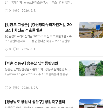
날 : 연중무휴 - 이용시간 : 상시 개방※ 입산 통제 기간 제외
길) - 홈페이지 : www.동해소금길.kr - 주소 : 강원특별자
- 주차요금 : 무료본 저작물은 '한국관광공사'에서 '26
치도 동해시 이기로 97 (삼화동)동해소금길은 강원특별자
작성시간
0
0
2026. 6. 1.
년'작성하여 공공누리 제1유형으로 개방한 '국문 관광정보
치도 동해시에 위치한 역사·생태 탐방로이다. 과거 보부상
서비스'..
들이 북평장터에서 구입한 소금을 정선 임계장터 등 영서
지역으로 운반하던 옛 교역로를 기반으로 조성된 길이다.
[강원도 고성군] [강원평화누리자전거길 20
석회석 폐광지를 호수와 문화 공간으로 재탄생시켜, 근대
코스] 화진포 석호둘레길
산업문화유산을 활용한 탐방로이다. ※ 소개 정보 - 문의및
글 내용
안내 : 동해문화관광재단 033-532-9555 - 쉬는날 : 매
[강원평화누리자전거길 20코스] 화진포 석호둘레길 - 주
주 월요일 (단, 공휴일이 월요일인 경우 그 다음날 휴관) -
소 : 강원특별자치도 고성군 현내면 죽정리 27-1강원평화
이용시간 : 09:30~17:30 - 주차요금 : - 소형차 2,000
누리자전거길 20코스 화진포 석호둘레길은 화진포 둘레길
작성시간
0
0
2026. 6. 1.
원- 대형차 5,000원본 저작물은 '한국관광공사'에서 '2
입구부터 이승만 대통령 기념관을 지나, 대진고교 앞, 화진
6..
포 해양박물관, 김일성 별장으로 이어지는 코스다. 특히나
호수 주변을 에워싼 울창한 소나무와 화진포의 어우러짐은
[서울 성동구] 응봉산 암벽등반공원
멋진 장관을 이룬다. 총길이는 10.8km로 도보 약 2시간 5
글 내용
응봉산 암벽등반공원 - 홈페이지 : 성동구 문화관광 http
5분 정도 걸린다. 강원평화누리자전거길 중에서도 난이도
s://www.sd.go.kr/tour - 주소 : 서울특별시 성동구 독
는 낮은 편이다. ※ 소개 정보 - 문의및안내 : 화진포 관광안
서당로60길 13-1 (응봉동)응봉산 암벽등반공원은 응봉산
내소 033-680-3677 - 쉬는날 : 연중무휴 - 이용시간 :
을 오르는 길목에 있는 인공암벽을 이용할 수 있는 테마공
상시 개방 - 체험가능연령 : 전 연령본 저작물은 '한국관광
작성시간
0
0
2026. 5. 27.
원이다. 과거 채석 후 방치되었던 곳을 대한산악연맹에서
공사'에서 '26년'작성하여 공공누리 제1유형으로 개방한
암벽등반 경기위원회의 자문과 검증을 거쳐서 인공암벽을
'국문 관..
설치했다. 암벽 종류로는 스포츠클라이밍 교육장으로 활용
[경상남도 창원시 성산구] 창원축구센터
되고 잇는 볼더링장과 높이 직벽으로 구성된 인공암벽이
글 내용
있다. 편의 시설로는 탈의실, 광장, 선수대기실 등이 있다.
창원축구센터 - 홈페이지 : https://www.cwsisul.or.kr/