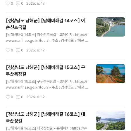
작성시간
0
0
2026. 6. 19.
저수지와 고실고개 주변의 호젓한 수목 사잇길을 걷는다.
나로마트)남해바래길 본선 13코스 바다노을길은 이름 그
후반부에 접어드는..
대로 여수만을 붉게 물들이는 장엄한 저녁 낙조의 비경을
감상하며 걷는 명소 길이다. 스포츠 레저의 거점인 서면 남
[경상남도 남해군] [남해바래길 14코스] 이
해스포츠파크에서 출발하여 예계, 상남, 남상마을을 거쳐
순신호국길
한적한 해안 비포장길과 숲길 농로를 따라 걸어 올라간다.
글 내용
바다 건너로 전라남도 여수시 영취산과 제석산의 웅장한
[남해바래길 14코스] 이순신호국길 - 홈페이지 : https://
해안 산세가 아스라이 눈길을 사로잡는다. 길목에 위치한
www.namhae.go.kr/tour/ - 주소 : 경상남도 남해군 서
노구마을에는 조선 영조 시대 도로가 날 것을 예견하고 소
면 중현리 1432-3 중현농협(하나로마트)~노량선착장남
작성시간
0
0
2026. 6. 19.
나무 묘목을 심어두었다는 ‘가직대사 삼송’ 전설이 깃들어
해바래길 본선 14코스 이순신호국길은 임진왜란의 기나긴
있어 걷기의 재미를..
전쟁사를 종식하고 구국의 영웅이 마지막 숨을 거둔 관음
포 앞바다를 걷는 역사 순례길이다. 서면 중현보건진료소
[경상남도 남해군] [남해바래길 15코스] 구
에서 힘찬 발걸음을 디뎌 바다에서 조금 비껴선 정겨운 마
두산목장길
을길과 소나무가 빼곡한 백년고개를 거쳐간다. 아름다운
글 내용
느티나무 보호수가 우뚝 솟은 포상마을과 차면마을 일대를
[남해바래길 15코스] 구두산목장길 - 홈페이지 : https://
통과하면 차츰 바다와 다시 재회한다. 이어 노량해전의 마
www.namhae.go.kr/tour/ - 주소 : 경상남도 남해군 설
지막 전승지이자 충무공 이순신 장군의 전몰지인 이순신바
천면 노량로 178 노량선착장~설천면행정복지센터남해바
작성시간
0
0
2026. 6. 19.
다공원(관음포 이충무공 유적)에 당도하여 엄숙하게 참배
래길 본선 15코스 구두산목장길은 설천면 노량 충렬사 광
를 올린다. 이후 장군의 유해..
장(노량선착장)에서 첫발을 내디디며 시작된다. 출발 직후
남해대교가 내려다보이는 노량공원과 붉은 현수교 아래 자
[경상남도 남해군] [남해바래길 16코스] 대
리한 ‘남해웰컴센터(구 남해각)’를 거쳐, 봄철이면 벚꽃이
국산성길
휘날리는 수려한 해안길을 따라 걷게 된다. 이후 피톤치드
글 내용
가 사방에 충만한 상큼한 편백숲 임도를 따라 구두산 산정
[남해바래길 16코스] 대국산성길 - 홈페이지 : https://w