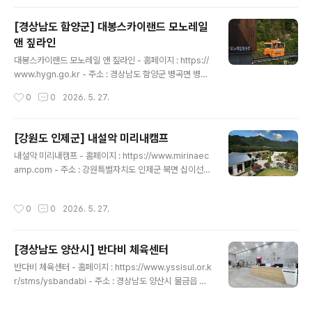
문 교관의 지도하에 체계적인 승마훈련 프로그램을 운영하
는 승마장이다. 힐링 숲을 테마로 조성한 산림공원이 있으
[경상남도 함양군] 대봉스카이랜드 모노레일
며 집라인, 편자 던지기 놀이 등을 즐길 수 있는 야외 놀이
앤 짚라인
터와 숙박을 할 수 있는 승마 힐링하우스, 별별 카페 등을
글 내용
함께 운영하고 있다. 슈링클스 키링 만들기 체험, 연잎 마블
대봉스카이랜드 모노레일 앤 짚라인 - 홈페이지 : https://
식빵 만들기 체험 등 프로그램도 운영하며 함안군에서는
www.hygn.go.kr - 주소 : 경상남도 함양군 병곡면 병곡
악양승마장도 운영하고 있어 말산업의 메카로써 발전하고
지곡로 333-2함양 대봉산휴양밸리에 자리 잡고 있는 대
작성시간
0
0
2026. 5. 27.
자 하는 지..
봉스카이랜드 모노레일과 집라인이다. 모노레일은 국내 산
악관광 모노레일로 최장길이인 3.93㎞로 대봉산의 천혜
절경과 주변 풍경을 감상하면서 편안하게 대봉산 정상에
[강원도 인제군] 내설악 미리내캠프
오를 수 있다. 모노레일은 8명이 탑승할 수 있으며 약 65
글 내용
내설악 미리내캠프 - 홈페이지 : https://www.mirinaec
분 동안 운행한다. 상행, 하행 코스가 달라 각각 다른 경치
amp.com - 주소 : 강원특별자치도 인제군 북면 십이선녀
를 관람할 수 있다. 상부에는 불로장생 전망대, 대봉산 정상
탕길 165 미리내캠프내설악 미리내캠프는 강원도 인제군
표지석, 소원바위가 있고 하부에는 대봉 쉼터, 포토존, 대기
내설악의 울창한 소나무 숲과 맑은 북천 계곡이 어우러진
실이 있다. 집라인은 산들바람, 하늬바람, 샛바람, 돌개바
작성시간
0
0
2026. 5. 27.
자연 속에 자리한 복합 휴양 공간이다. 사계절 푸른 소나무
람, 높새바람 등 5개 코스를 운영하며 자유비행 방식으로
군락이 단지를 감싸고 있어 쾌적한 삼림욕을 즐길 수 있으
국내 최장 ..
며, 단지 옆 북천 계곡은 여름철 물놀이와 휴식을 즐기기 좋
[경상남도 양산시] 반다비 체육센터
은 장소로 가족 단위 방문객들에게 인기가 높다. 또한 야외
글 내용
BBQ 시설과 단체 급식 시설을 갖추고 있어 가족 및 단체
반다비 체육센터 - 홈페이지 : https://www.yssisul.or.k
방문객들이 편리하게 이용할 수 있다.기업 연수와 단체 행
r/stms/ysbandabi - 주소 : 경상남도 양산시 물금읍 부
사를 위한 인프라도 잘 마련되어 있다. 음향·영상 장비를 갖
산대학로 34양산 반다비 체육센터는 경상남도 양산에 위
춘 다목적 강당에서는 워크숍, 세미나, 레크리에이션 등 다
치한 장애인과 비장애인이 함께 이용할 수 있는 체육시설