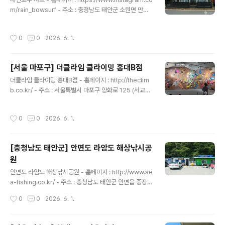
좋은 컨디션을 유지할 수 있다. 체험 서핑은 강습과 렌털 패
m/rain_bowsurf - 주소 : 충청남도 태안군 소원면 만리
키지로 구성했으며, 전문강사진의 수준 높은 강습과 다양
포2길 182만리포해수욕장 바로 앞에 위치한 레인보우서
한 종류의 보드와 슈트 렌털이 가능하다. 강습 후 자유롭게
프는 서퍼가 직접 운영하는 서핑 샵이다. 국제서핑협회 강
작성시간
0
0
2026. 6. 1.
무한대로 ..
사이면서 수상인명구조, 응급처치 자격 등 안전에 관한 자
격증을 보유하고 있는 강사에게 수준 높고 안전한 강습을
받을 수 있다. 많은 사람이 주로 동해의 양양과 고성 쪽의
[서울 마포구] 더클라임 클라이밍 홍대B점
서핑을 떠올리지만, 서해에도 서핑 명소인 만리포가 있다.
글 내용
서해안에서 유일하게 서핑이 가능한 해수욕장이라 찾는 서
더클라임 클라이밍 홍대B점 - 홈페이지 : http://theclim
퍼들이 많다. 레인보우서프는 강습과 장비 렌털을 진행하
b.co.kr/ - 주소 : 서울특별시 마포구 양화로 125 (서교동)
고 있으며 편안한 휴식 공간과 트렌디한 카페, 쾌적한 샤워
더클라임 클라이밍 홍대B점은 전국 최대급 클라이밍 시설
시설 등을 보유하고 있다. 저녁에는 분위기 좋은 서프 바를
을 가진 스포츠 시설로 하나의 회원권으로 서울과 경기도
작성시간
0
0
2026. 6. 1.
운영해 이곳..
에 걸쳐있는 10개의 지점을 동시에 이용할 수 있다. 각 분
야의 다양한 경험을 가진 강사진이 있어 초보자부터 상급
자까지 모두가 클라이밍을 즐길 수 있다. 일일 이용권부터
[충청남도 태안군] 안면도 라암도 해상낚시공
1개월 이용권, 3개월 이용권, 평일 이용권, 5회 이용권, 10
원
회 이용권 등 이용권 선택폭이 넓다. 또한, 스타터 패키지,
글 내용
포인트업, 중급반, 초급반, 일일 체험 강습 등 다양한 강습
안면도 라암도 해상낚시공원 - 홈페이지 : http://www.se
프로그램도 운영하고 있다. 이곳은 클라이밍 시설뿐만 아
a-fishing.co.kr/ - 주소 : 충청남도 태안군 안면읍 중장리
니라 요가와 스트레칭을 위한 별도의 공간이 마련되어 있
318-53안면도에 있는 라암도 해상낚시공원은 바다 한가
작성시간
0
0
2026. 6. 1.
고 ..
운데 떠 있는 펜션으로 숙소에서 바다낚시를 즐길 수 있는
이색적인 공원이다. 아름답게 펼쳐진 안면도 바다 위에 있
는 돔 형태의 해상펜션에서 숙박하며 바다낚시를 하고 바