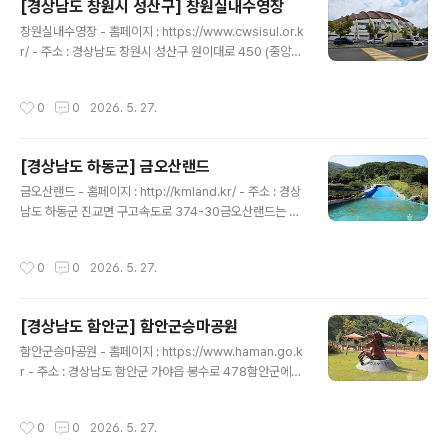
[경상남도 창원시 성산구] 창원실내수영장
경기장의 면적은 2,262㎡이고 이외에도 본부석의 시설
글 내용
창원실내수영장 - 홈페이지 : https://www.cwsisul.or.k
이 있다. 이곳에서는 인라인스케이트뿐만 아니라 롤러스케
r/ - 주소 : 경상남도 창원시 성산구 원이대로 450 (중앙
이트도 탈 수 있으며, 스케이트장은 선수, 동호인, 단체 등
동)창원스포츠파크 내에 있는 창원실내수영장은 1997년
이 이용할 수 있으며 반드시 예약 신청을 해야 한다. 다만
에 준공하여 제14회 부산아시아 경기 수구 및 근대 5종 경
초보자는 이용이 불가하다. 창원스포츠파크에는 인라인스
작성시간
0
0
2026. 5. 27.
기를 개최한 국제적인 시설을 갖춘 수영장이다. 경영풀, 다
케이트장 외에도 종합운동장, 실내체육관, 궁도장, 편의점
이빙풀, 연습풀과 3천여 석의 관람석을 구비하고 있으며
등 여러 시설을..
부대시설로는 종합안내실, 헬스장, 스포츠건강센터, 다이
[경상남도 하동군] 금오산랜드
빙 장비 대여 업체 등이 있다. 주요 프로그램으로는 수영강
글 내용
습, 헬스, 아쿠아로빅, 해오름체육교실, 생활체육강습 등을
금오산랜드 - 홈페이지 : http://kmland.kr/ - 주소 : 경상
운영하고 있으며, 수영장이 자리 잡고 있는 창원스포츠파
남도 하동군 진교면 구고속도로 374-30금오산랜드는 캠
크 단지에는 축구장, 인라인스케이트장 등 다양한 스포츠
핑장과 수영장, 펜션 등을 갖춘 종합 휴식 관광타운이다. 캠
시설들이 함께 있어 취미 활동을 하기 좋은 곳이다. ※ 소개
핑장 30면을 구비하고 있으며 7개 동의 펜션과 수영장, 물
작성시간
0
0
2026. 5. 27.
정보 - ..
썰매장, 눈썰매장을 운영하고 있다. 이외에도 노래방, 식당,
매점, 세미나실 등의 부속 시설이 있으며 단체식사, 바비큐,
백숙은 예약 주문을 받는다. 봄에는 산나물과 봄꽃을 구경
[경상남도 함안군] 함안군승마공원
할 수 있고 여름에는 물썰매 수영장과 노천풀장에서 물놀
글 내용
이를 즐기며 가을에는 야생화와 단풍 구경을 할 수 있으며,
함안군승마공원 - 홈페이지 : https://www.haman.go.k
겨울에는 눈썰매 놀이를 즐길 수 있는 사계절 관광타운이
r - 주소 : 경상남도 함안군 가야읍 봉수로 478함안군에서
다. 주변에는 하동차문화센터, 평사리공원, 하동읍성, 최참
관리하고 있는 함안군 승마 공원은 2015년에 개장하여 1
판댁, 동정호, 섬진강 등 관광지와 생태공원이 많이 있어 휴
5만㎡의 드넓은 부지에 마사 66칸, 실내외 마장 6개소,
작성시간
0
0
2026. 5. 27.
식과..
승마체험장, 숲 속 외승길 등 완벽한 승마 시설을 갖추고 전