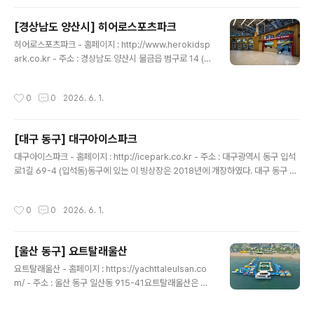
개최하여 명실공히 국제적인 사격장으로 알려졌다. 사격
선수들의 역량 강화와 실력 향상을 위한 시설이지만 일반
[경상남도 양산시] 히어로스포츠파크
시민에게도 사격장을 개방하여 여가 활용에도 기여하고 있
글 내용
다. 산탄총사격장, 10m 사격장, 25m 사격장, 50m 사격
히어로스포츠파크 - 홈페이지 : http://www.herokidsp
장, 결선 및 RT사격장, 관광사격장으로 이루어져 있으며
ark.co.kr - 주소 : 경상남도 양산시 물금읍 범구로 14 (양
방문 시에는 반드시 신분증을 지참하여야 이용할 수 있다.
산 유림노르웨이숲)히어로스포츠파크 양산점은 2019년
※ 소개 정보 - 문의및안내 : 055-712-0725 - 쉬는..
4월 오픈한 실내 가족 테마파크이다. 초등학생부터 중학
작성시간
0
0
2026. 6. 1.
생, 고등학생, 대학생, 부모님들까지 온 가족이 함께 즐길
수 있는 실내 스포츠 테마파크로 대형 정글짐, 트램펄린, 스
크린 게임존, 아케이드 존, 실내 농구장, 드롭 슬라이드, 튜
[대구 동구] 대구아이스파크
브 슬라이드 등 다양한 놀이 시설을 운영하며 색다른 즐거
글 내용
움을 느껴볼 수 있다. 보호자가 편히 쉴 수 있는 공간인 매
대구아이스파크 - 홈페이지 : http://icepark.co.kr - 주소 : 대구광역시 동구 입석
점, 안마기, 휴식 베드, 휴식 테이블, 만화 등도 마련되어 있
로1길 69-4 (입석동)동구에 있는 이 빙상장은 2018년에 개장하였다. 대구 동구 지
고 시간별로 다양한 공연 프로그램도 진행하고 있다. 히어
역은 빙상장 불모지나 다름없던 곳으로 자라나는 유소년들에게 빙상장의 부족으로
로스포츠파크는 양산점 외 경주 본점 등 여러 도시에 체인..
동계 스포츠 훈련장의 필요성이 절실히 대두되던 중 유소년 동계 스포츠 발전을 위해
작성시간
0
0
2026. 6. 1.
문을 열었다. 이 스케이트장은 독특하게 고출력 레이저와 고출력 무빙 라이트 20여
개를 설치하여 화려한 조명과 300W 스피커 8조와 웅장한 300W 규모의 우퍼 2대
를 설치하여 신나는 음악이 함께하는 국내 최초의 'Rock skate'장이다. 아이스파크
[울산 동구] 요트탈래울산
는 선수뿐만 아니라 일반 입장객이 함께할 수 있는 공간으로 아이스 스포츠의 모든
글 내용
종목 아이스하키, 피겨스케이트,..
요트탈래울산 - 홈페이지 : https://yachttaleulsan.co
m/ - 주소 : 울산 동구 일산동 915-41요트탈래울산은 맑
고 파란 하늘 아래에서 즐기는 ‘주간투어’, 황홀한 석양을
감상하는 ‘선셋투어’, 화려한 야경을 만끽하는 ‘야간투어’까