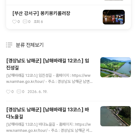
[부산 강서구] 몽키몽키롤러장
0
0
조회
6
분류 전체보기
주요 글 목록
[경상남도 남해군] [남해바래길 12코스] 임
진성길
글 내용
[남해바래길 12코스] 임진성길 - 홈페이지 : https://ww
w.namhae.go.kr/tour/ - 주소 : 경상남도 남해군 남면
남면로1739번길 44-1 남해바래길 작은미술관~남해스포
작성시간
0
0
2026. 6. 19.
츠파크남해바래길 본선 12코스 임진성길은 고즈넉한 내륙
의 산길 임도와 임진왜란의 구국 역사가 고요하게 공존하
는 트레킹 구간이다. 평산항 남해바래길 작은미술관을 출
[경상남도 남해군] [남해바래길 13코스] 바
발하여 좁은 농로를 따라 내륙 깊숙이 진입한다. 아난티 남
다노을길
해 일대를 지나면 왜구의 침략에 맞서 관군이 아닌 지역 민
글 내용
초들이 돌을 쌓아 올리고 스스로를 수호했던 기념비적 유
[남해바래길 13코스] 바다노을길 - 홈페이지 : https://w
적인 민간 산성 ‘임진성’을 마주하게 된다. 성안을 통과해
ww.namhae.go.kr/tour/ - 주소 : 경상남도 남해군 서면
성곽 위에서 사방으로 탁 트인 파노라마 뷰를 즐긴 후, 배당
남서대로1687번길 28-3 남해스포츠파크~중현농협(하