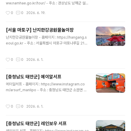
으로 오르면, 목가적인 녹색 평원이 이국적인 분위기를 연
ww.namhae.go.kr/tour/ - 주소 : 경상남도 남해군 설천
출하는 두 곳의 양떼목장을 마주친다. 푸른 바다를 눈앞에
면 금음리 1654 설천면행정복지센터~남해공용터미널남
작성시간
0
0
2026. 6. 19.
두며 산길을 천천히 내려서면 폐목욕탕 건물을 이채롭게
해바래길 본선 16코스 대국산성길은 설천면행정복지센터
리모델링한 ‘눈내목욕..
를 출발하여 대국산 정상부의 유서 깊은 산성을 거쳐 남해
공용버스터미널에 도착하며 바래길 전체 대장정의 원점으
[서울 마포구] 난지한강공원물놀이장
로 회귀하는 최종 종결 코스이다. 길 초입의 완만하게 흐르
글 내용
난지한강공원물놀이장 - 홈페이지 : https://hangang.s
는 대국산 임도길을 넘어서며 빽빽한 편백 숲의 맑은 공기
eoul.go.kr - 주소 : 서울특별시 마포구 마포나루길 216
를 만끽하게 된다. 약 5.8km가량의 가파른 오르막을 등반
(상암동)난지한강공원에 있는 난지한강공원물놀이장은 매
하면 삼국시대에 축성된 웅장한 석축 성곽인 대국산성에
년 여름철 6월 중순부터 8월 중순까지 개장하여 한강을 바
닿는다. 성벽을 따라 걸어가며 탁 트인 설천과 창선 사이의
작성시간
0
0
2026. 6. 1.
라보며 수영을 즐길 수 있는 물놀이장이다. 수영장 부지면
고적하고 아름다운 바다 파노라마 조망을 보상받는다. 이
적은 7,040㎡로 1,100명을 수용할 수 있으며 이곳에는
후 산길을 내리막으로 조심..
물놀이장 분수도 있다. 한강변의 야외 물놀이장 중 한강을
[충청남도 태안군] 에이알서프
가장 가까이서 조망할 수 있는 인피니티풀 형태로 조성되
글 내용
었으며 5~8세 어린이를 동반하여 즐길 수 있는 가족 물놀
에이알서프 - 홈페이지 : https://www.instagram.co
이장이다. 물놀이장 개장 시에만 운영하는 물놀이장 분수
m/arsurf_manlipo - 주소 : 충청남도 태안군 소원면 만
는 다양한 음악에 어울리는 연출로 화려하고 생동감 넘치
리포1길 108-16 1층만리포해수욕장 중앙 인근에 있는 에
는 쇼를 펼친다.주위에 난지 캠핑장, MTB 연습장, 익스트
이알서프는 서핑을 좋아하고 관심 있는 이들을 위한 액티
작성시간
0
0
2026. 6. 1.
림장과 모래놀이터가..
비티 시설이다. 만리포는 파도가 발리처럼 아주 길고 결이
예쁘게 들어와서 서핑의 성지로 주목받고 있다. 이곳에서
는 한국서핑협회 소속 전문강사진이 저렴한 가격으로 최상
[충청남도 태안군] 레인보우 서프
의 서핑 교육을 제공한다. 대형 샵과 주차 공간을 보유하고
글 내용
있으며, 스낵과 넓은 휴식 공간을 갖추고 있어서 서핑하기
레인보우 서프 - 홈페이지 : https://www.instagram.co