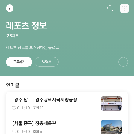
검색하기
티스토리
레포츠 정보
구독자
9
레포츠 정보를 포스팅하는 블로그
구독하기
방명록
신고하기 레이어
열기
인기글
[광주 남구] 광주광역시국제양궁장
0
0
조회
10
[서울 중구] 장충체육관
0
0
조회
6