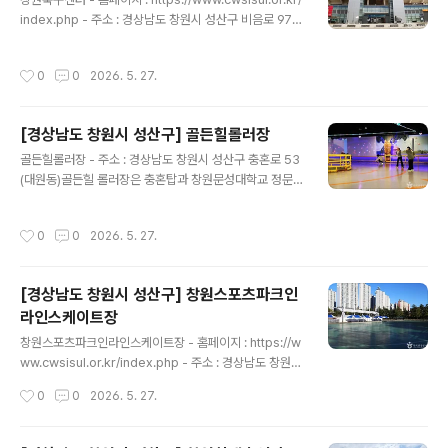
암벽등반 대회뿐만 아니라 등반교실도 열리는 곳으로, 일
index.php - 주소 : 경상남도 창원시 성산구 비음로 97
반 시민들도 이용할 수 있어서 서울시 공공예약 시스템에
(사파정동)창원축구센터는 축구전용 경기장으로 K리그2
서 예약 후 이용이 가능하다. 이용료는 무료이나 등반 장비
경남FC와 K3리그 창원시청 축구단의 전용 홈구장이다. 천
작성시간
0
0
2026. 5. 27.
를 대여 및 판매하지 않기 ..
연 잔디운동장으로 15,000석(장애인 42석 별도)의 관람
석을 구비하고 있고 수준별, 학년별 맞춤형 축구교실을 운
영하여 유소년들에게 스포츠를 통한 인성 교육에 앞장서고
[경상남도 창원시 성산구] 골든힐롤러장
있다. 1층에는 라커룸과 의무실 등 선수와 관리자를 위한
글 내용
공간을 두고, 2층은 본부석과 취재기자석, 3층은 VIP 라운
골든힐롤러장 - 주소 : 경상남도 창원시 성산구 충혼로 53
지가 있다. 또한 축구 외에 문화공간을 활용할 수 있도록 최
(대원동)골든힐 롤러장은 충혼탑과 창원문성대학교 정문
첨단 음향 설비가 구축되어 있다. 부대 시설로는 보조경기
중간인 언덕에 자리잡고 있는 실내 롤러스케이트장이다.
장, 하프 돔구장, 풋살구장, 족구장, 실내체육관(배드민턴..
넓은 트랙과 초보자들이 연습할 수 있는 연습장이 있으며
작성시간
0
0
2026. 5. 27.
외부음식과 배달음식 반입도 가능하다. 또한 롤러장에는
락카와 과자 자판기, 음료 자판기, 정수기를 구비하고 있다.
롤러스케이트는 자가 또는 대여가 가능하며 보호장비도 무
[경상남도 창원시 성산구] 창원스포츠파크인
료로 이용할 수 있다. 건물 내에는 볼링장, 골프장, 커피숍,
라인스케이트장
식당, 매점을 같이 운영하고 있으므로 다양한 취미활동을
글 내용
할 수 있는 종합 스포츠 공간이다. ※ 소개 정보 - 문의및안
창원스포츠파크인라인스케이트장 - 홈페이지 : https://w
내 : 0507-1383-1100 - 쉬는날 : 매주 월요일~금요일 -
ww.cwsisul.or.kr/index.php - 주소 : 경상남도 창원시
이용시간 : 09:00~22:00본 저작물은 '한국관광공사'에
성산구 원이대로 450 (중앙동)창원스포츠파크 내 부대시
작성시간
0
0
2026. 5. 27.
서 '2..
설 중 하나인 인라인스케이트장은 국제규격의 인라인스케
이트장으로 주경기장과 보조 경기장이 있다. 주경기장의
면적은 3,373㎡, 트랙 200m, 관람석 1,317석이고 보조