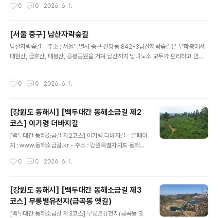
작성시간
0
0
2026. 6. 1.
지 다양하게 경험할 수 있는 곳이다. 아름다운 해운대와 광
안리 일대 바다를 배경으로 최신형 쌍동선 요트를 타고 여
유로운 바다 여행을 즐길 수 있으며, 고급스럽고 멋진 사진
[서울 중구] 남산자락숲길
을 남기기에 최적의 요트투어다. ※ 소개 정보 - 문의및안내
글 내용
: 0507-1323-8805 - 쉬는날 : 연중무휴 - 이용시간 : 1
남산자락숲길 - 주소 : 서울특별시 중구 신당동 842-3남산자락숲길은 무학봉에서
0:00~20:00※ 계절별로 상이함본 저작물은 '한국관광공
대현산, 금호산, 매봉산, 응봉공원을 거쳐 남산까지 남녀노소 모두가 편리하고 안전
사'에서 '26년'작성하여 공공누리 제1유형으로 개방한 '국
하게 이용할 수 있도록 서울 중구청에서 자연친화적으로 조성한 숲길이다. 시내 전경
문 관광정보 서비스'을 이용하였으며,..
이 보이는 전망 명소와 황톳길, 놀이터, 유아숲체험원, 벤치, 그네의자, 공중화장실,
작성시간
0
0
2026. 6. 1.
휴게시설이 갖춰있으며, 곳곳에 있는 진출입로를 통해 원하는 코스, 지점별로 자유롭
게 이용 가능하다. ※ 소개 정보 - 문의및안내 : 서울 중구청 공원녹지과 02-3396-
5872 - 쉬는날 : 연중무휴 - 이용시간 : 상시 개방 - 체험가능연령 : 전 연령본 저작
[강원도 동해시] [백두대간 동해소금길 제2
물은 '한국관광공사'에서 '26년'작성하여 공공누리 제1유형으로 개방한 '국문 관광
코스] 이기령 더바지길
정보 서비스'을 이용하였으며, 해당 ..
글 내용
[백두대간 동해소금길 제2코스] 이기령 더바지길 - 홈페이
지 : www.동해소금길.kr - 주소 : 강원특별자치도 동해시
이기동 26동해소금길은 강원특별자치도 동해시에 위치한
작성시간
0
0
2026. 6. 1.
역사·생태 탐방로이다. 과거 보부상들이 북평장터에서 구
입한 소금을 정선 임계장터 등 영서 지역으로 운반하던 옛
교역로를 기반으로 조성된 길이다. 그중 제2코스는 전통적
[강원도 동해시] [백두대간 동해소금길 제3
인 옛길 복원을 통한 역사문화 탐방길 구간으로, 적송 군락
코스] 무릉별유천지(금곡동 옛길)
지를 활용한 치유 힐링 공간을 이루고 있다. ※ 소개 정보 -
글 내용
문의및안내 : 동해문화관광재단 033-532-9555 - 쉬는
[백두대간 동해소금길 제3코스] 무릉별유천지(금곡동 옛